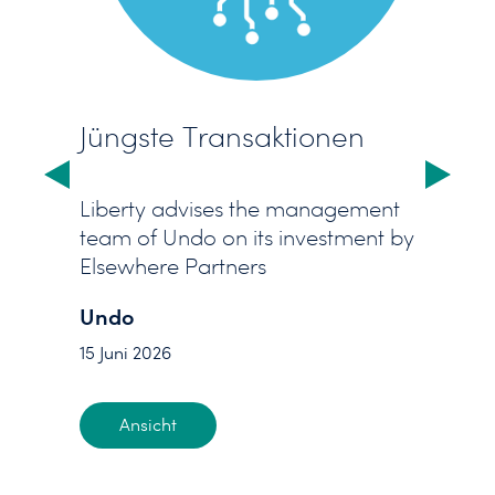
Jüngste Transaktionen
us slide
Next sl
Liberty advises the management
team of Undo on its investment by
Elsewhere Partners
Undo
15 Juni 2026
Ansicht
: Undo