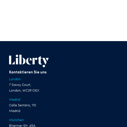
Kontaktieren Sie uns
London
7 Savoy Court,
London, WC2R OEX
Madrid
Calle Serrano, 110
Madrid
München
Brienner Str. 45A,