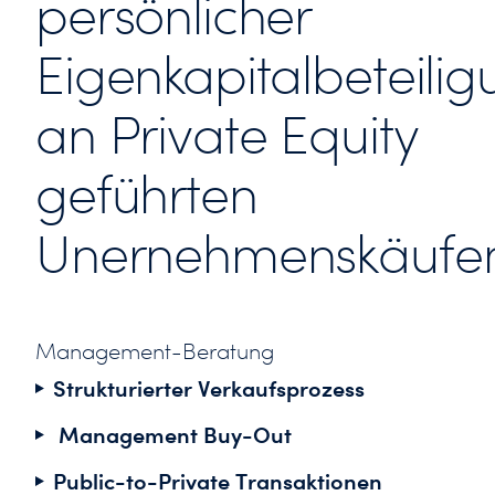
persönlicher
Eigenkapitalbeteili
an Private Equity
geführten
Unernehmenskäufe
Management-Beratung
Strukturierter Verkaufsprozess
Management Buy-Out
Detaillierte Analyse und Aufbereitung aller
Aspekte der verschiedenen
Public-to-Private Transaktionen
Vorstellung potenzieller Eigen- und
Beteiligungsangebote