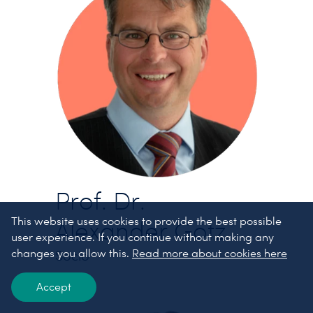
Prof. Dr.
This website uses cookies to provide the best possible
Alexander Götz
user experience. If you continue without making any
changes you allow this.
Read more about cookies here
Socio
Accept