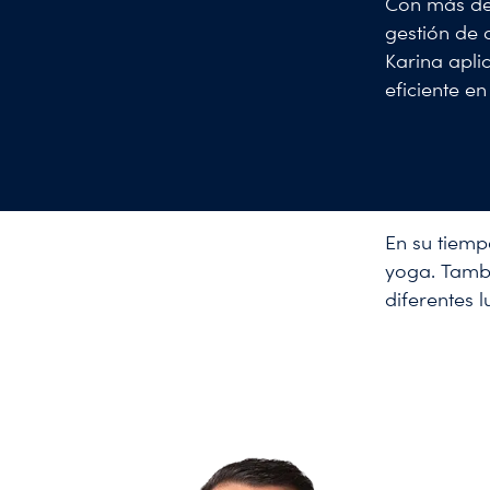
Con más de 
gestión de 
Karina apli
eficiente en
En su tiempo
yoga. Tambi
diferentes 