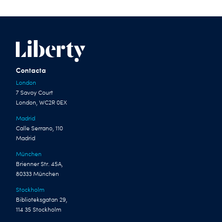
Contacta
London
7 Savoy Court
London, WC2R 0EX
Madrid
Calle Serrano, 110
Madrid
München
Brienner Str. 45A,
80333 München
Stockholm
Biblioteksgatan 29,
114 35 Stockholm