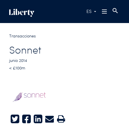
ES
Transacciones
Sonnet
junio 2014
< £100m
Twitter
Facebook
LinkedIn
E-mail
Print