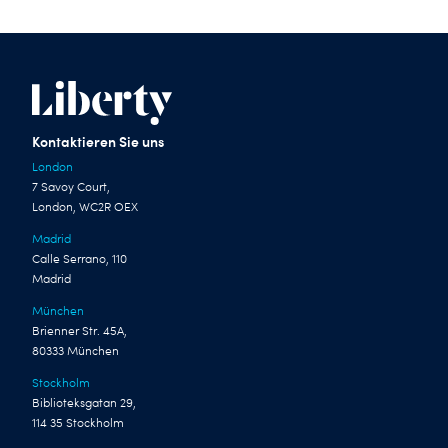
Kontaktieren Sie uns
London
7 Savoy Court,
London, WC2R OEX
Madrid
Calle Serrano, 110
Madrid
München
Brienner Str. 45A,
80333 München
Stockholm
Biblioteksgatan 29,
114 35 Stockholm