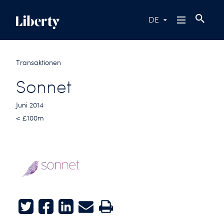
DE
Transaktionen
Sonnet
Juni 2014
< £100m
Twitter
Facebook
LinkedIn
E-mail
Print