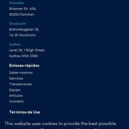
München
Brienner Str. 45A,
80333 München
Stockholm
Biblioteksgatan 29,
114 35 Stockholm
Sydney
Level 26, 1 Bligh Street,
Sydney NSW 2000
Enlaces rápidos
Sobre nosotros
Servicios
Transacciones
Equipo
Artículos
Contacto
Términos de Uso
Sitemap
This website uses cookies to provide the best possible
Terms & Conditions