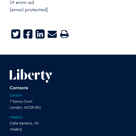
Ut enim ad
[email protected]
Twitter
Facebook
LinkedIn
E-mail
Print
Contacta
London
7 Savoy Court
London, WC2R 0EX
Madrid
Calle Serrano, 110
Madrid