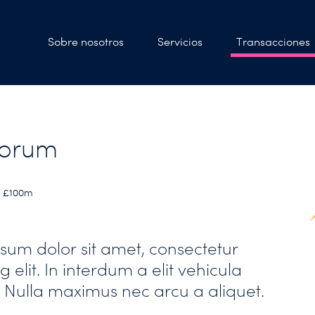
Sobre nosotros
Servicios
Transacciones
horum
< £100m
sum dolor sit amet, consectetur
g elit. In interdum a elit vehicula
 Nulla maximus nec arcu a aliquet.