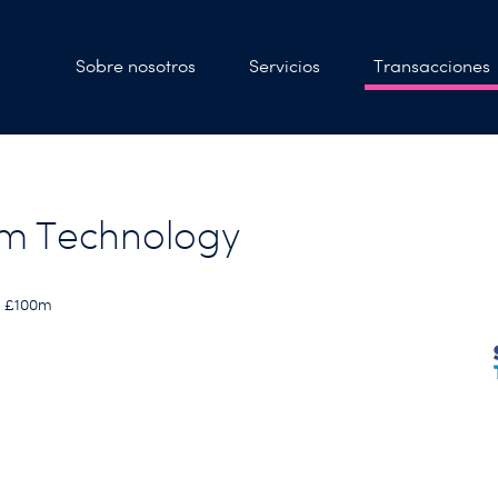
Sobre nosotros
Servicios
Transacciones
m Technology
< £100m