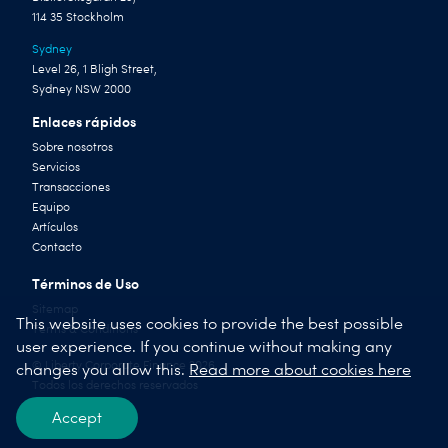
114 35 Stockholm
Sydney
Level 26, 1 Bligh Street,
Sydney NSW 2000
Enlaces rápidos
Sobre nosotros
Servicios
Transacciones
Equipo
Artículos
Contacto
Términos de Uso
Sitemap
This website uses cookies to provide the best possible
Terms & Conditions
user experience. If you continue without making any
© Liberty Corporate Finance 2026
changes you allow this.
Read more about cookies here
Todos los derechos reservados
Accept