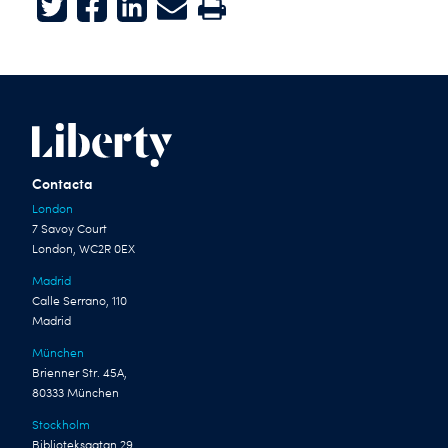
Twitter
Facebook
LinkedIn
E-mail
Print
Contacta
London
7 Savoy Court
London, WC2R 0EX
Madrid
Calle Serrano, 110
Madrid
München
Brienner Str. 45A,
80333 München
Stockholm
Biblioteksgatan 29,