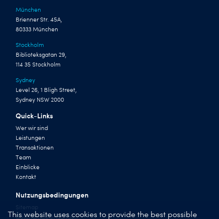
München
Brienner Str. 45A,
80333 München
Stockholm
Biblioteksgatan 29,
114 35 Stockholm
Sydney
Level 26, 1 Bligh Street,
Sydney NSW 2000
Quick-Links
Wer wir sind
Leistungen
Transaktionen
Team
Einblicke
Kontakt
Nutzungsbedingungen
Sitemap
This website uses cookies to provide the best possible
Geschäftsbedingungen