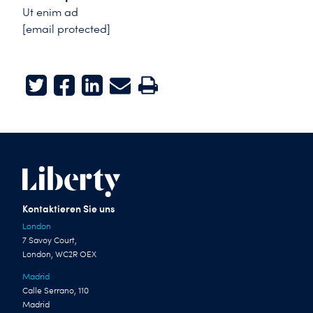
Ut enim ad
[email protected]
Twitter
Facebook
LinkedIn
E-mail
Print
Kontaktieren Sie uns
London
7 Savoy Court,
London, WC2R OEX
Madrid
Calle Serrano, 110
Madrid